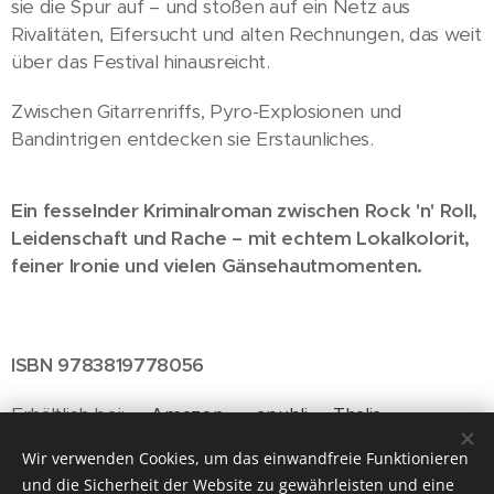
sie die Spur auf – und stoßen auf ein Netz aus
Rivalitäten, Eifersucht und alten Rechnungen, das weit
über das Festival hinausreicht.
Zwischen Gitarrenriffs, Pyro-Explosionen und
Bandintrigen entdecken sie Erstaunliches.
Ein fesselnder Kriminalroman zwischen Rock 'n' Roll,
Leidenschaft und Rache – mit echtem Lokalkolorit,
feiner Ironie und vielen Gänsehautmomenten.
ISBN 9783819778056
Erhältlich bei:
Amazon
epubli
Thalia
Wir verwenden Cookies, um das einwandfreie Funktionieren
und die Sicherheit der Website zu gewährleisten und eine