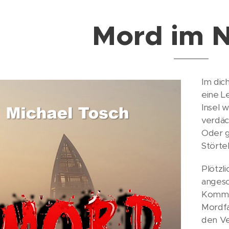
Mord im 
Im dic
eine L
Insel 
verdäc
Oder g
Störte
Plötzl
anges
Kommis
Mordfa
den Ve