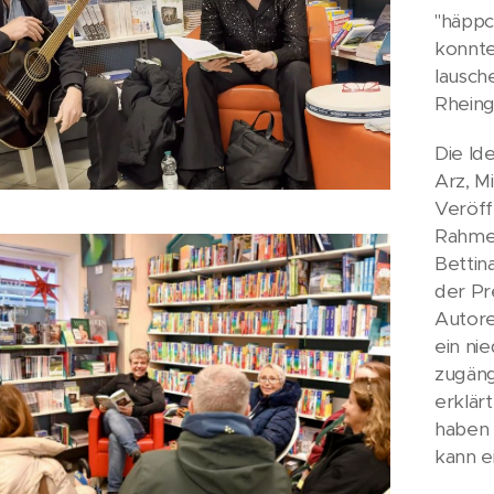
"häppc
konnte
lausche
Rheinga
Die Id
Arz, M
Veröff
Rahmen
Bettin
der Pr
Autore
ein ni
zugäng
erklärt
haben 
kann e