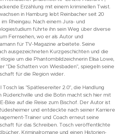
ackende Erzählung mit einem kriminellen Twist.
achsen in Hamburg lebt Reinbacher seit 20
 im Rheingau. Nach einem Jura- und
logiestudium führte ihn sein Weg über diverse
um Fernsehen, wo er als Autor und
mann für TV-Magazine arbeitete. Seine
ch ausgezeichneten Kurzgeschichten und die
Trilogie um die Phantombildzeichnerin Elisa Lowe,
er "Die Schatten von Wiesbaden", spiegeln seine
schaft für die Region wider.
l Tosch las "Spätlesereiter 2.0", die Handlung
in Rüderichville und die Botin macht sich hier mit
E-Bike auf die Reise zum Bischof. Der Autor ist
üdesheimer und entdeckte nach seiner Karriere
nagement-Trainer und Coach erneut seine
schaft für das Schreiben. Tosch veröffentlichte
bücher, Kriminalromane und einen Historien-