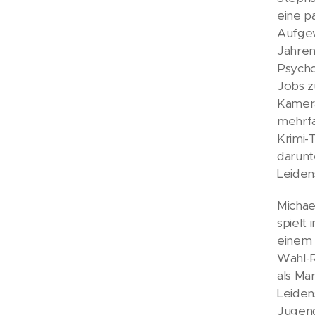
eine p
Aufgew
Jahren
Psycho
Jobs z
Kamera
mehrfa
Krimi-
darunt
Leiden
Michae
spielt 
einem 
Wahl-R
als Ma
Leiden
Jugend