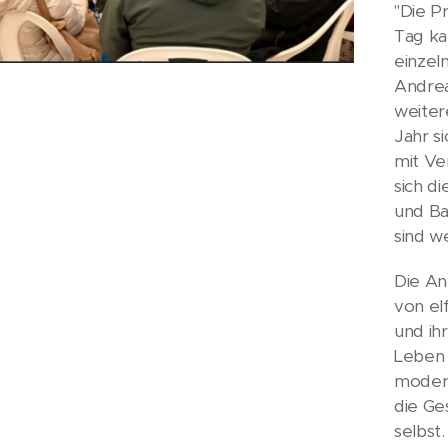
"Die P
Tag ka
einzel
Andrea
weiter
Jahr s
mit Ve
sich d
und Ba
sind w
Die An
von el
und ih
Leben 
modern
die Ge
selbst