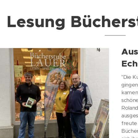
Lesung Büchers
Aus
Ech
"Die K
gingen
kamen 
schöne
Roland
ausges
freute 
Bücher