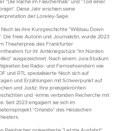
er "Die Rache im Flaschenhals" und "Tod einer
nigin". Diese Jahr erschien seine
erpretation der Loreley-Sage.
 Nisch las ihre Kurzgeschichte "Wildsau Down
. Die freie Autorin und Journalistin, wurde 2023
m Theaterpreis des Frankfurter
ntheaters für ihr Antikriegsstück "Im Norden
llikö" ausgezeichnet. Nach einem Jura-Studium
tigkeiten bei Radio- und Fernsehsendern wie
DF und RTL spezialisierte Nisch sich auf
agen und Erzählungen mit Schwerpunkt auf
chen und Justiz. Ihre preisgekrönten
schichten und -krimis verbinden Recherche mit
e. Seit 2023 engagiert sie sich im
ipationsprojekt "Orlando" des Hessischen
theaters.
n Reinbacher präsentierte "Letzte Ausfahrt",