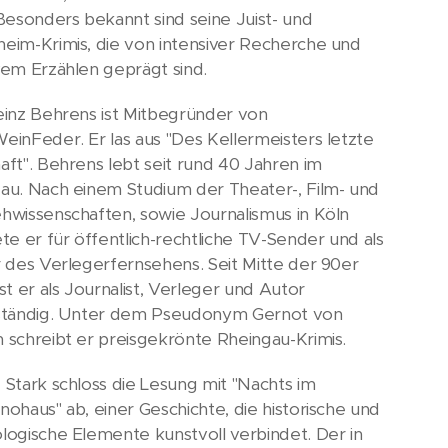
 Besonders bekannt sind seine Juist- und
eim-Krimis, die von intensiver Recherche und
vem Erzählen geprägt sind.
einz Behrens ist Mitbegründer von
einFeder. Er las aus "Des Kellermeisters letzte
aft". Behrens lebt seit rund 40 Jahren im
au. Nach einem Studium der Theater-, Film- und
hwissenschaften, sowie Journalismus in Köln
ete er für öffentlich-rechtliche TV-Sender und als
r des Verlegerfernsehens. Seit Mitte der 90er
st er als Journalist, Verleger und Autor
ständig. Unter dem Pseudonym Gernot von
 schreibt er preisgekrönte Rheingau-Krimis.
 Stark schloss die Lesung mit "Nachts im
nohaus" ab, einer Geschichte, die historische und
logische Elemente kunstvoll verbindet. Der in