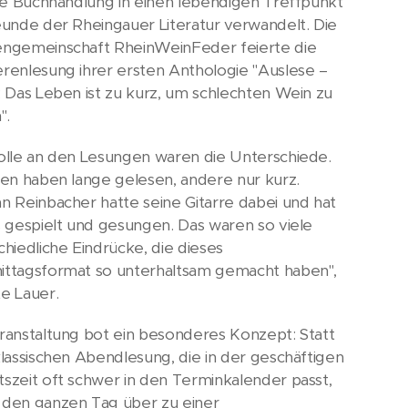
hre Buchhandlung in einen lebendigen Treffpunkt
eunde der Rheingauer Literatur verwandelt. Die
ngemeinschaft RheinWeinFeder feierte die
renlesung ihrer ersten Anthologie "Auslese –
: Das Leben ist zu kurz, um schlechten Wein zu
".
olle an den Lesungen waren die Unterschiede.
nen haben lange gelesen, andere nur kurz.
n Reinbacher hatte seine Gitarre dabei und hat
s gespielt und gesungen. Das waren so viele
chiedliche Eindrücke, die dieses
ttagsformat so unterhaltsam gemacht haben",
e Lauer.
ranstaltung bot ein besonderes Konzept: Statt
klassischen Abendlesung, die in der geschäftigen
szeit oft schwer in den Terminkalender passt,
den ganzen Tag über zu einer