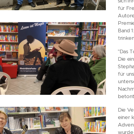
sich i
für Fr
Autore
Premie
Band 1
trinken
"Das T
Die ei
Stepha
für un
unters
Nachmi
betont
Die Ve
einer 
Advent
wurde 