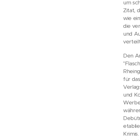
um sch
Zitat,
wie ei
die ve
und Au
vertei
Den An
"Flasc
Rheing
für da
Verlag
und Ko
Werbe
währen
Debütr
etabli
Krimis