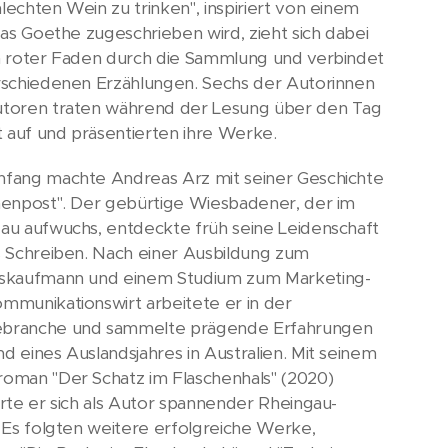
lechten Wein zu trinken", inspiriert von einem
 das Goethe zugeschrieben wird, zieht sich dabei
n roter Faden durch die Sammlung und verbindet
rschiedenen Erzählungen. Sechs der Autorinnen
toren traten während der Lesung über den Tag
lt auf und präsentierten ihre Werke.
fang machte Andreas Arz mit seiner Geschichte
henpost". Der gebürtige Wiesbadener, der im
au aufwuchs, entdeckte früh seine Leidenschaft
s Schreiben. Nach einer Ausbildung zum
skaufmann und einem Studium zum Marketing-
mmunikationswirt arbeitete er in der
branche und sammelte prägende Erfahrungen
d eines Auslandsjahres in Australien. Mit seinem
oman "Der Schatz im Flaschenhals" (2020)
erte er sich als Autor spannender Rheingau-
. Es folgten weitere erfolgreiche Werke,