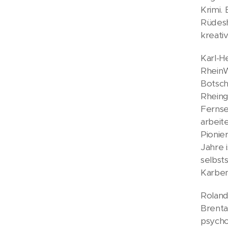
Krimi.
Rüdesh
kreati
Karl-H
RheinW
Botsch
Rheing
Fernse
arbeit
Pionie
Jahre i
selbst
Karben
Roland
Brenta
psycho