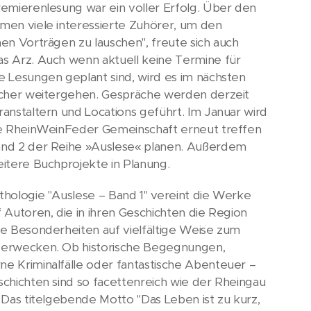
remierenlesung war ein voller Erfolg. Über den
men viele interessierte Zuhörer, um den
nen Vorträgen zu lauschen", freute sich auch
s Arz. Auch wenn aktuell keine Termine für
e Lesungen geplant sind, wird es im nächsten
icher weitergehen. Gespräche werden derzeit
ranstaltern und Locations geführt. Im Januar wird
ie RheinWeinFeder Gemeinschaft erneut treffen
nd 2 der Reihe »Auslese« planen. Außerdem
eitere Buchprojekte in Planung.
thologie "Auslese – Band 1" vereint die Werke
f Autoren, die in ihren Geschichten die Region
re Besonderheiten auf vielfältige Weise zum
erwecken. Ob historische Begegnungen,
e Kriminalfälle oder fantastische Abenteuer –
schichten sind so facettenreich wie der Rheingau
. Das titelgebende Motto "Das Leben ist zu kurz,